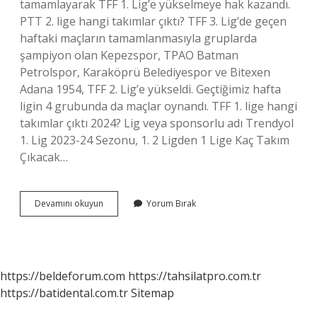
tamamlayarak TFF 1. Lig’e yükselmeye hak kazandı.
PTT 2. lige hangi takımlar çıktı? TFF 3. Lig’de geçen
haftaki maçların tamamlanmasıyla gruplarda
şampiyon olan Kepezspor, TPAO Batman
Petrolspor, Karaköprü Belediyespor ve Bitexen
Adana 1954, TFF 2. Lig’e yükseldi. Geçtiğimiz hafta
ligin 4 grubunda da maçlar oynandı. TFF 1. lige hangi
takımlar çıktı 2024? Lig veya sponsorlu adı Trendyol
1. Lig 2023-24 Sezonu, 1. 2 Ligden 1 Lige Kaç Takım
Çıkacak…
2
Devamını okuyun
Yorum Bırak
Ligden
1
Lige
Kim
Çıktı
https://beldeforum.com
https://tahsilatpro.com.tr
https://batidental.com.tr
Sitemap