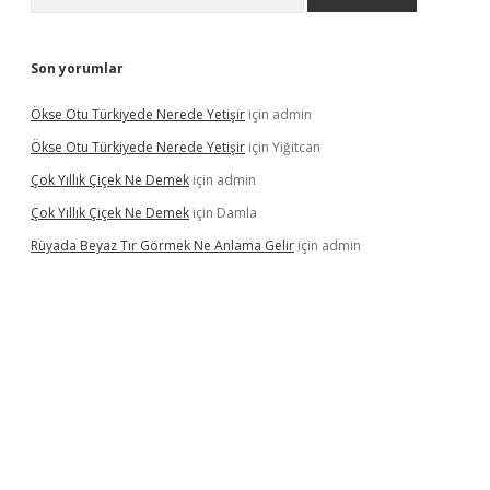
Son yorumlar
Ökse Otu Türkiyede Nerede Yetişir
için
admin
Ökse Otu Türkiyede Nerede Yetişir
için
Yiğitcan
Çok Yıllık Çiçek Ne Demek
için
admin
Çok Yıllık Çiçek Ne Demek
için
Damla
Rüyada Beyaz Tır Görmek Ne Anlama Gelir
için
admin
no giriş
www.betexper.xyz/