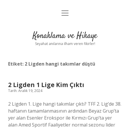
menüyü
Anasayfa
aç
Gizlilik Politikası
Konaklama ve Hikaye
Yasal Uyarı
Seyahat anılarına ilham veren fikirler!
Hakkımızda
Etiket:
2 Ligden hangi takımlar düştü
2 Ligden 1 Lige Kim Çıktı
Tarih: Aralık 19, 2024
2 Ligden 1. Lige hangi takımlar çıktı? TFF 2. Lig’de 38.
haftanın tamamlanmasının ardından Beyaz Grup’ta
yer alan Esenler Erokspor ile Kırmızı Grup’ta yer
alan Amed Sportif Faaliyetler normal sezonu lider