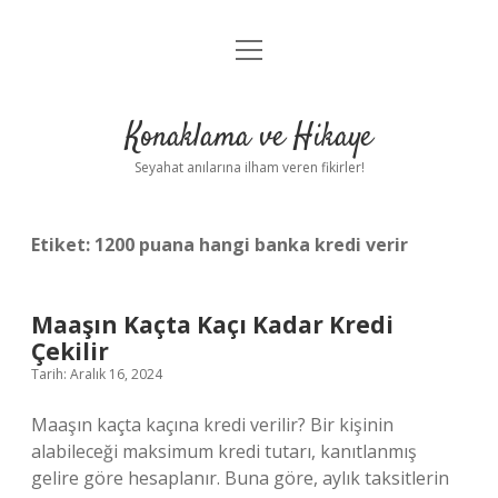
menüyü
Anasayfa
aç
Gizlilik Politikası
Konaklama ve Hikaye
Yasal Uyarı
Seyahat anılarına ilham veren fikirler!
Hakkımızda
Etiket:
1200 puana hangi banka kredi verir
Maaşın Kaçta Kaçı Kadar Kredi
Çekilir
Tarih: Aralık 16, 2024
Maaşın kaçta kaçına kredi verilir? Bir kişinin
alabileceği maksimum kredi tutarı, kanıtlanmış
gelire göre hesaplanır. Buna göre, aylık taksitlerin