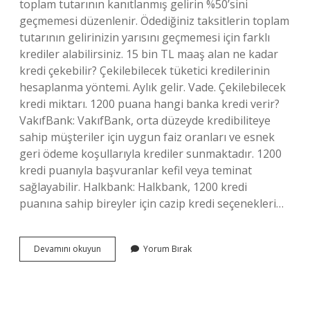
toplam tutarının kanıtlanmış gelirin %50’sini
geçmemesi düzenlenir. Ödediğiniz taksitlerin toplam
tutarının gelirinizin yarısını geçmemesi için farklı
krediler alabilirsiniz. 15 bin TL maaş alan ne kadar
kredi çekebilir? Çekilebilecek tüketici kredilerinin
hesaplanma yöntemi. Aylık gelir. Vade. Çekilebilecek
kredi miktarı. 1200 puana hangi banka kredi verir?
VakıfBank: VakıfBank, orta düzeyde kredibiliteye
sahip müşteriler için uygun faiz oranları ve esnek
geri ödeme koşullarıyla krediler sunmaktadır. 1200
kredi puanıyla başvuranlar kefil veya teminat
sağlayabilir. Halkbank: Halkbank, 1200 kredi
puanına sahip bireyler için cazip kredi seçenekleri…
Maaşın
Devamını okuyun
Yorum Bırak
Kaçta
Kaçı
Kadar
Kredi