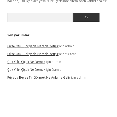
halinde, ilgili içerikler yasal süre içerisinde sitemizden kaldırılacaktır.
Arama
Son yorumlar
Ökse Otu Türkiyede Nerede Yetişir
için
admin
Ökse Otu Türkiyede Nerede Yetişir
için
Yiğitcan
Çok Yıllık Çiçek Ne Demek
için
admin
Çok Yıllık Çiçek Ne Demek
için
Damla
Rüyada Beyaz Tır Görmek Ne Anlama Gelir
için
admin