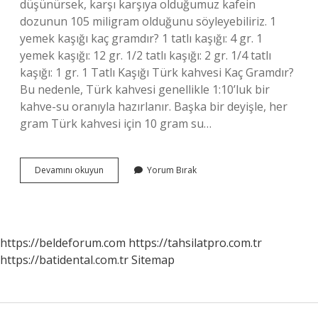
düşünürsek, karşı karşıya olduğumuz kafein
dozunun 105 miligram olduğunu söyleyebiliriz. 1
yemek kaşığı kaç gramdır? 1 tatlı kaşığı: 4 gr. 1
yemek kaşığı: 12 gr. 1/2 tatlı kaşığı: 2 gr. 1/4 tatlı
kaşığı: 1 gr. 1 Tatlı Kaşığı Türk kahvesi Kaç Gramdır?
Bu nedenle, Türk kahvesi genellikle 1:10’luk bir
kahve-su oranıyla hazırlanır. Başka bir deyişle, her
gram Türk kahvesi için 10 gram su…
2
Devamını okuyun
Yorum Bırak
Gr
Kahve
Kaç
Çay
Kaşığı
https://beldeforum.com
https://tahsilatpro.com.tr
https://batidental.com.tr
Sitemap