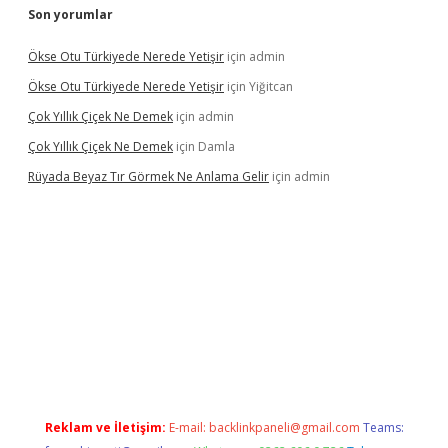
Son yorumlar
Ökse Otu Türkiyede Nerede Yetişir
için
admin
Ökse Otu Türkiyede Nerede Yetişir
için
Yiğitcan
Çok Yıllık Çiçek Ne Demek
için
admin
Çok Yıllık Çiçek Ne Demek
için
Damla
Rüyada Beyaz Tır Görmek Ne Anlama Gelir
için
admin
no giriş
www.betexper.xyz/
Reklam ve İletişim:
E-mail:
backlinkpaneli@gmail.com
Teams: