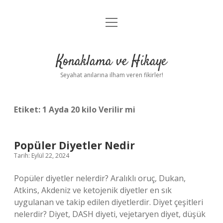
menüyü
Anasayfa
aç
Gizlilik Politikası
Konaklama ve Hikaye
Yasal Uyarı
Seyahat anılarına ilham veren fikirler!
Hakkımızda
Etiket:
1 Ayda 20 kilo Verilir mi
Popüler Diyetler Nedir
Tarih: Eylül 22, 2024
Popüler diyetler nelerdir? Aralıklı oruç, Dukan,
Atkins, Akdeniz ve ketojenik diyetler en sık
uygulanan ve takip edilen diyetlerdir. Diyet çeşitleri
nelerdir? Diyet, DASH diyeti, vejetaryen diyet, düşük