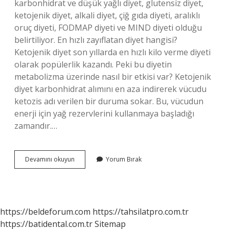
karbonhidrat ve düşük yağlı diyet, glutensiz diyet,
ketojenik diyet, alkali diyet, çiğ gıda diyeti, aralıklı
oruç diyeti, FODMAP diyeti ve MIND diyeti olduğu
belirtiliyor. En hızlı zayıflatan diyet hangisi?
Ketojenik diyet son yıllarda en hızlı kilo verme diyeti
olarak popülerlik kazandı. Peki bu diyetin
metabolizma üzerinde nasıl bir etkisi var? Ketojenik
diyet karbonhidrat alımını en aza indirerek vücudu
ketozis adı verilen bir duruma sokar. Bu, vücudun
enerji için yağ rezervlerini kullanmaya başladığı
zamandır.…
Popüler
Devamını okuyun
Yorum Bırak
Diyetler
Nedir
https://beldeforum.com
https://tahsilatpro.com.tr
https://batidental.com.tr
Sitemap