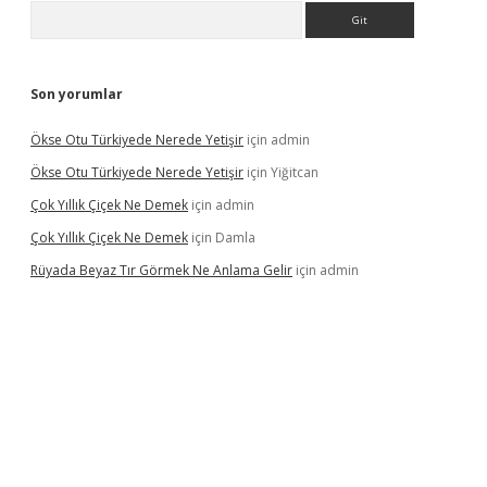
Arama
Son yorumlar
Ökse Otu Türkiyede Nerede Yetişir
için
admin
Ökse Otu Türkiyede Nerede Yetişir
için
Yiğitcan
Çok Yıllık Çiçek Ne Demek
için
admin
Çok Yıllık Çiçek Ne Demek
için
Damla
Rüyada Beyaz Tır Görmek Ne Anlama Gelir
için
admin
no giriş
www.betexper.xyz/