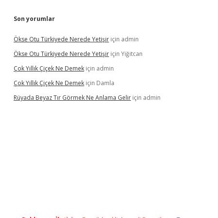
Son yorumlar
Ökse Otu Türkiyede Nerede Yetişir
için
admin
Ökse Otu Türkiyede Nerede Yetişir
için
Yiğitcan
Çok Yıllık Çiçek Ne Demek
için
admin
Çok Yıllık Çiçek Ne Demek
için
Damla
Rüyada Beyaz Tır Görmek Ne Anlama Gelir
için
admin
no giriş
www.betexper.xyz/