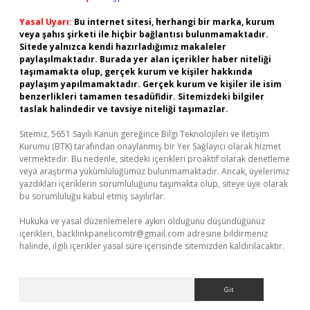
Yasal Uyarı:
Bu internet sitesi, herhangi bir marka, kurum
veya şahıs şirketi ile hiçbir bağlantısı bulunmamaktadır.
Sitede yalnızca kendi hazırladığımız makaleler
paylaşılmaktadır. Burada yer alan içerikler haber niteliği
taşımamakta olup, gerçek kurum ve kişiler hakkında
paylaşım yapılmamaktadır. Gerçek kurum ve kişiler ile isim
benzerlikleri tamamen tesadüfidir. Sitemizdeki bilgiler
taslak halindedir ve tavsiye niteliği taşımazlar.
Sitemiz, 5651 Sayılı Kanun gereğince Bilgi Teknolojileri ve İletişim
Kurumu (BTK) tarafından onaylanmış bir Yer Sağlayıcı olarak hizmet
vermektedir. Bu nedenle, sitedeki içerikleri proaktif olarak denetleme
veya araştırma yükümlülüğümüz bulunmamaktadır. Ancak, üyelerimiz
yazdıkları içeriklerin sorumluluğunu taşımakta olup, siteye üye olarak
bu sorumluluğu kabul etmiş sayılırlar.
Hukuka ve yasal düzenlemelere aykırı olduğunu düşündüğünüz
içerikleri,
backlinkpanelicomtr@gmail.com
adresine bildirmeniz
halinde, ilgili içerikler yasal süre içerisinde sitemizden kaldırılacaktır.
Arama